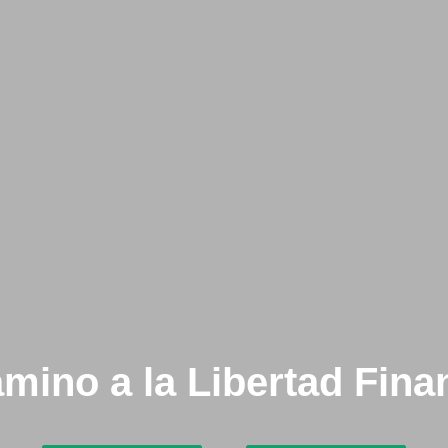
mino a la Libertad Fina