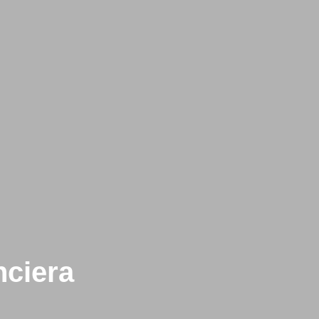
nciera